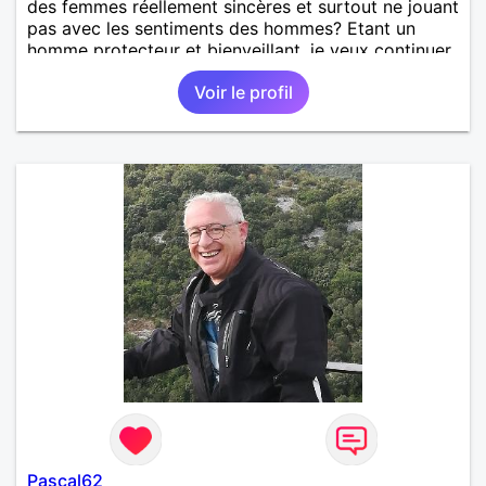
des femmes réellement sincères et surtout ne jouant
pas avec les sentiments des hommes? Etant un
homme protecteur et bienveillant, je veux continuer
d'y croire et pouvoir enfin former la petite famille
Voir le profil
que je désir temps. Faux profil, profiteuse et autres
joyeuseté passer votre chemin, vous ne
m'intéressez pas du tout!
Pascal62