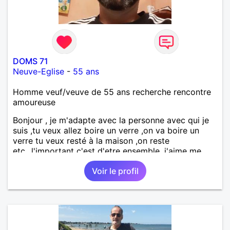
DOMS 71
Neuve-Eglise
-
55 ans
Homme veuf/veuve de 55 ans recherche rencontre
amoureuse
Bonjour , je m'adapte avec la personne avec qui je
suis ,tu veux allez boire un verre ,on va boire un
verre tu veux resté à la maison ,on reste
etc...l'important c'est d'etre ensemble .j'aime me
balader , faire du sport , regarder des film , aller au
Voir le profil
théatre etc et j'aime par dessus tous rire