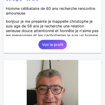
Homme célibataire de 60 ans recherche rencontre
amoureuse
bonjour je me presente je mappelle christophe je
suis age de 58 ans je recherche une relation
serieuse douce attentionné et honnête je n'aime pas
les mensonges et les cachotteries je suis un homme
sensible doux câlin et franc. PS je n'habite pas à
Voir le profil
Marseille mes fans de l'équipe de l'OM je suis du
département de la Nièvre 58