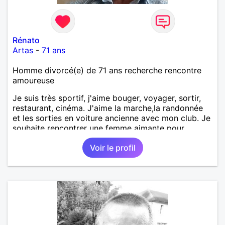
Rénato
Artas
-
71 ans
Homme divorcé(e) de 71 ans recherche rencontre
amoureuse
Je suis très sportif, j'aime bouger, voyager, sortir,
restaurant, cinéma. J'aime la marche,la randonnée
et les sorties en voiture ancienne avec mon club. Je
souhaite rencontrer une femme aimante pour,
partager, aimer et la rendre heureuse. Je souhaite
Voir le profil
partager tous les bons moments que la vie nous
propose sereinement et sans prise de tête. Je
prends soin de moi et je souhaite rencontrer une
femme qui en fait de même, qu'elle soit féminine et
authentique, les rides ne me font pas peur.