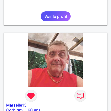
Voir le profil
Marseile13
Corbigny
-
60 ans