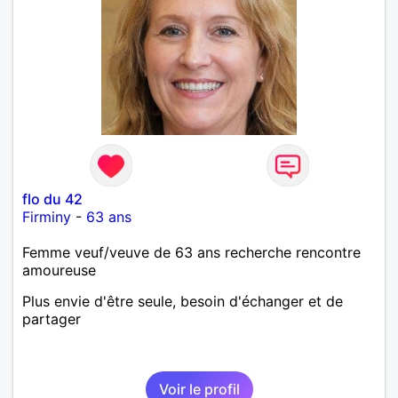
flo du 42
Firminy
-
63 ans
Femme veuf/veuve de 63 ans recherche rencontre
amoureuse
Plus envie d'être seule, besoin d'échanger et de
partager
Voir le profil