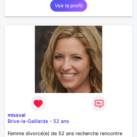
Voir le profil
missval
Brive-la-Gaillarde
-
52 ans
Femme divorcé(e) de 52 ans recherche rencontre