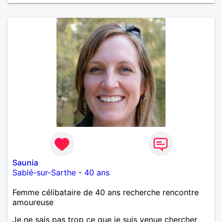
Saunia
Sablé-sur-Sarthe
-
40 ans
Femme célibataire de 40 ans recherche rencontre
amoureuse
Je ne sais pas trop ce que je suis venue chercher