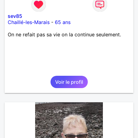
sev85
Chaillé-les-Marais
-
65 ans
On ne refait pas sa vie on la continue seulement.
Voir le profil