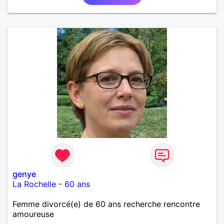
genye
La Rochelle
-
60 ans
Femme divorcé(e) de 60 ans recherche rencontre
amoureuse