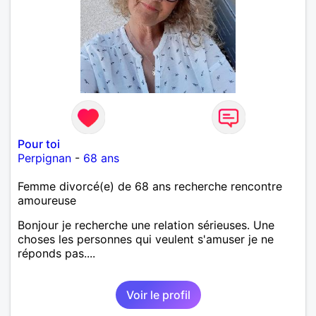
Pour toi
Perpignan
-
68 ans
Femme divorcé(e) de 68 ans recherche rencontre
amoureuse
Bonjour je recherche une relation sérieuses. Une
choses les personnes qui veulent s'amuser je ne
réponds pas....
Voir le profil