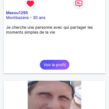
Maxou1295
Montbazens
-
30 ans
Je cherche une personne avec qui partager les
moments simples de la vie
Voir le profil