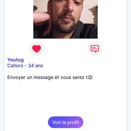
Youtug
Cahors
-
34 ans
Envoyer un message et vous serez t😉
Voir le profil