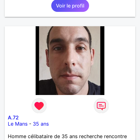
Voir le profil
A.72
Le Mans
-
35 ans
Homme célibataire de 35 ans recherche rencontre