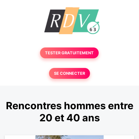
TESTER GRATUITEMENT
SE CONNECTER
Rencontres hommes entre
20 et 40 ans