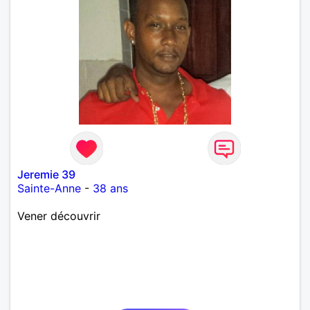
Jeremie 39
Sainte-Anne
-
38 ans
Vener découvrir