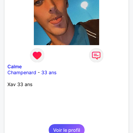
Calme
Champenard
-
33 ans
Xav 33 ans
Voir le profil