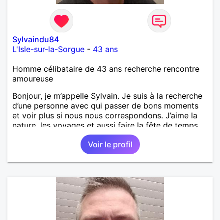
Sylvaindu84
L'Isle-sur-la-Sorgue
-
43 ans
Homme célibataire de 43 ans recherche rencontre
amoureuse
Bonjour, je m’appelle Sylvain. Je suis à la recherche
d’une personne avec qui passer de bons moments
et voir plus si nous nous correspondons. J’aime la
nature, les voyages et aussi faire la fête de temps
en temps ;-)Je suis papa d’un petit garçon de 7 ans
Voir le profil
dont je m’occupe en garde alternée. J’aime à peu
près tous les styles de musique. (Oui je suis pas
trop fan de Jul). Je fais du sport pour garder la
forme et plutôt agréable à regarder. (Enfin je le
pense en tout cas 😂)