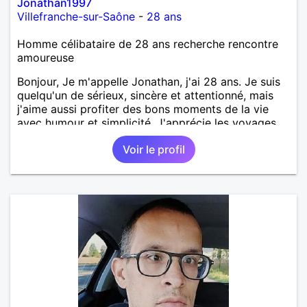
Jonathan1997
Villefranche-sur-Saône
-
28 ans
Homme célibataire de 28 ans recherche rencontre
amoureuse
Bonjour, Je m'appelle Jonathan, j'ai 28 ans. Je suis
quelqu'un de sérieux, sincère et attentionné, mais
j'aime aussi profiter des bons moments de la vie
avec humour et simplicité. J'apprécie les voyages,
les découvertes, les jeux vidéo et les moments de
Voir le profil
détente. Je suis à la recherche d'une personne
authentique avec qui partager de belles
expériences, construire une relation sérieuse basée
sur la confiance, le respect et la complicité. Si tu
apprécies les conversations sincères, les fous rires
et les personnes qui savent ce qu'elles veulent,
n'hésite pas à venir discuter. Au plaisir de faire
connaissance !