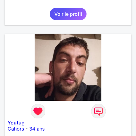
Voir le profil
Youtug
Cahors
-
34 ans