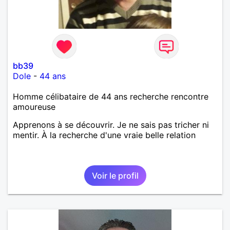
bb39
Dole
-
44 ans
Homme célibataire de 44 ans recherche rencontre
amoureuse
Apprenons à se découvrir. Je ne sais pas tricher ni
mentir. À la recherche d'une vraie belle relation
Voir le profil