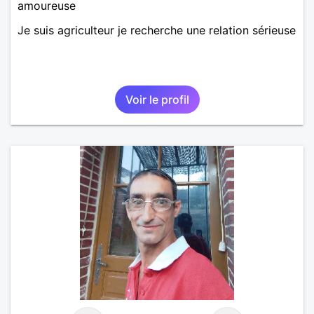
amoureuse
Je suis agriculteur je recherche une relation sérieuse
Voir le profil