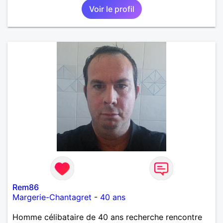
Voir le profil
Rem86
Margerie-Chantagret
-
40 ans
Homme célibataire de 40 ans recherche rencontre