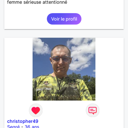
femme sérieuse attentionné
Voir le profil
christopher49
Segré
-
36 ans