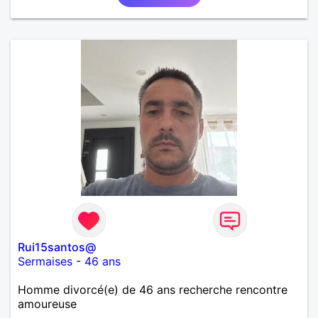
des moments de vie et, si le destin le permet,
construire une belle relation. En revanche, je préfère
être clair dès le départ : je ne donnerai jamais
d'argent, sous quelque prétexte que ce soit. Si votre
objectif est de demander une aide financière ou de
profiter de la générosité des autres, nous perdrons
tous les deux notre temps. Si, en revanche, vous
recherchez une relation honnête, basée sur la
confiance, le respect et la bienveillance, ce sera
avec plaisir que nous pourrons faire connaissance.
Rui15santos@
Sermaises
-
46 ans
Homme divorcé(e) de 46 ans recherche rencontre
amoureuse