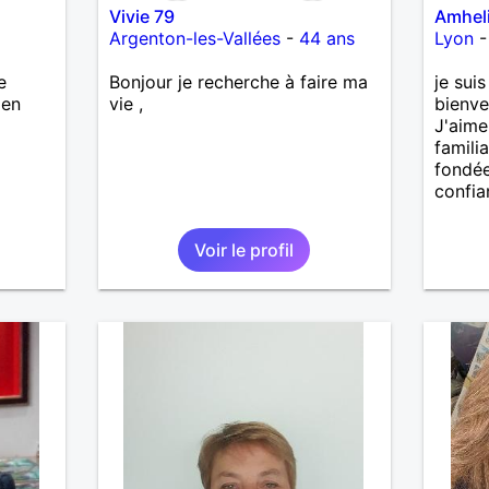
Vivie 79
Amhel
Argenton-les-Vallées
-
44 ans
Lyon
e
Bonjour je recherche à faire ma
je sui
ien
vie ,
bienve
J'aime 
familia
fondée
confia
Voir le profil