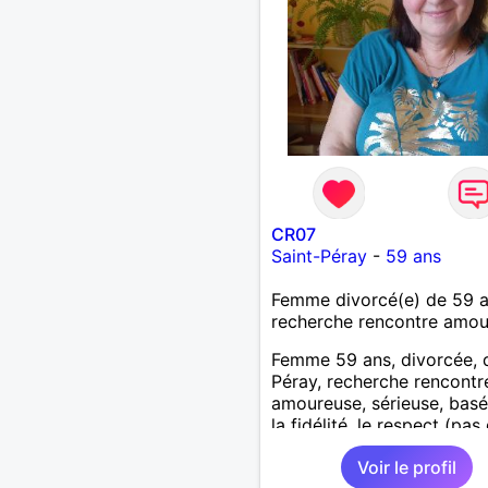
CR07
Saint-Péray
-
59 ans
Femme divorcé(e) de 59 
recherche rencontre amo
Femme 59 ans, divorcée, 
Péray, recherche rencontre
amoureuse, sérieuse, basé
la fidélité, le respect (pas 
aventure d'un soir). Rien 
Voir le profil
une rencontre après quel