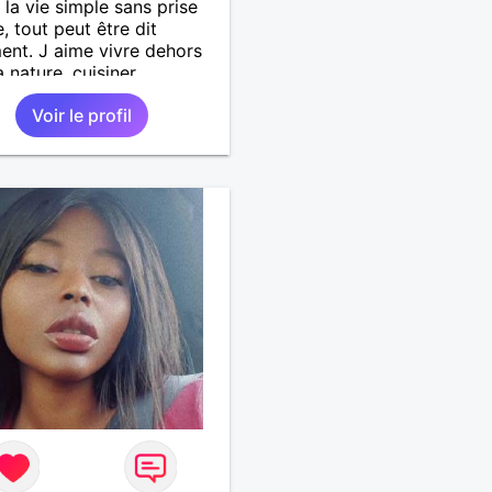
 la vie simple sans prise
e, tout peut être dit
ent. J aime vivre dehors
 nature, cuisiner,
ner, camper, voyager,
Voir le profil
rir, comprendre des
ux trucs techniques et
vie des êtres vivants. J
anser, faire la fête. Je ne
ratiquement pas d alcool,
e rarement, je ris souvent.
rche un vrai amoureux
ontinuer à profiter de la
is à deux. Je peux tout
oute seule, mais j en ai
je veux partagé et rigoler