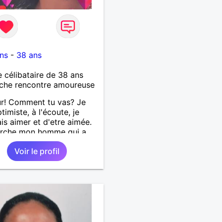
ns
-
38 ans
célibataire de 38 ans
che rencontre amoureuse
r! Comment tu vas? Je
timiste, à l'écoute, je
is aimer et d'etre aimée.
erche mon homme qui a
ans. Aussi en Correse en
Voir le profil
ence ou dans son alentour
je travaille en CDI et je
x pas souvent voyager
Merci. Bon chance à tout le
.