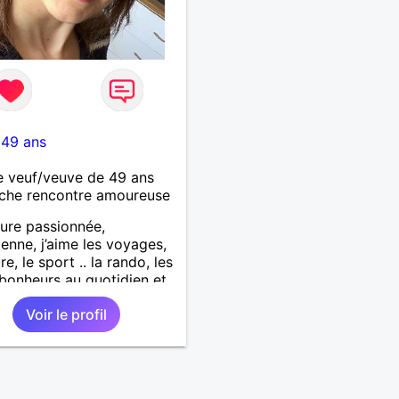
-
49 ans
 veuf/veuve de 49 ans
che rencontre amoureuse
ure passionnée,
ienne, j’aime les voyages,
re, le sport .. la rando, les
 bonheurs au quotidien et
t … le chocolat 🙂 Je
Voir le profil
rche un homme avec des
 valeurs, respectueux,
illant. Une jolie rencontre,
ling, une connexion, pour
une belle histoire d’amour