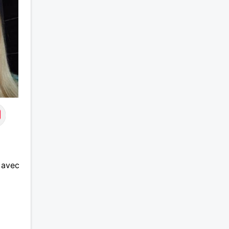
et pro
nous o
retour.
cherch
qui ne
 avec