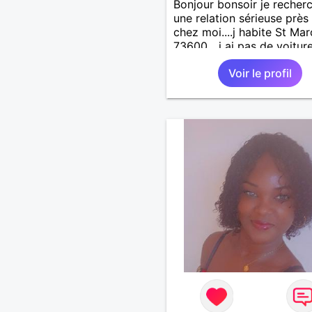
Bonjour bonsoir je recher
une relation sérieuse près
chez moi....j habite St Mar
73600....j ai pas de voitur
50km ... quelqu'un qui aur
Voir le profil
entre 55 et 64 ans...sans 
de préférence même adult
qui n aurait garder aucun
contact avec une où plusi
ex...si vous correspondez
recherche ecrivez moi je 
répondrai...