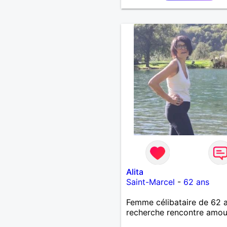
échanges par messages p
savoir si il y a un feeling 
les deux et le désir de se r
Au plaisir de se découvrir..
Alita
Saint-Marcel
-
62 ans
Femme célibataire de 62 
recherche rencontre amo