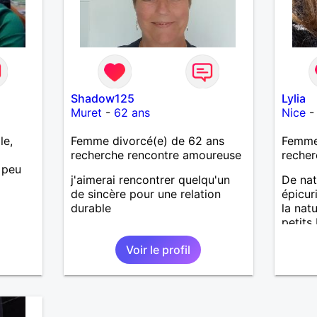
Shadow125
Lylia
Muret
-
62 ans
Nice
le,
Femme divorcé(e) de 62 ans
Femme
recherche rencontre amoureuse
recher
 peu
j'aimerai rencontrer quelqu'un
De nat
de sincère pour une relation
épicur
durable
la natu
petits
surtou
Voir le profil
reche
belles
bienve
un fee
vivre 