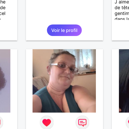
che
J aime
 de
de têt
cel
gentim
e
dans la
ait
randon
Voir le profil
enfants
découv
es et
nouvea
sur la 
eurs
aime d
 à ma
bois p
vous
je fum
Je che
pour c
vie ma
faire t
marre 