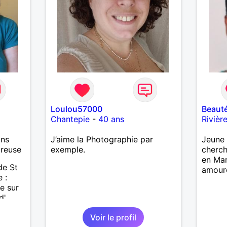
Loulou57000
Beaut
Chantepie
-
40 ans
Rivièr
ans
J’aime la Photographie par
Jeune 
ureuse
exemple.
cherc
en Mar
de St
amour
 :
e sur
d'
ne vaut
Voir le profil
ques