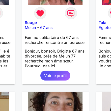
Rouge
Tala
Melun
-
67 ans
Egleto
ans
Femme célibataire de 67 ans
Femme 
ureuse
recherche rencontre amoureuse
recher
lle é
Bonjour, bonsoir, Brigitte 67 ans,
Bonjou
habite
divorcée, près de Melun 77
suis op
e les
recherche mon âme sœur.
voudra
s et
Pourquoi pas ici.
Je ch
38-48 
Voir le profil
préfér
vu que 
ne peu
loin. 
monde