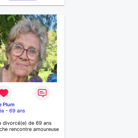
e Plum
éa
-
69 ans
 divorcé(e) de 69 ans
che rencontre amoureuse