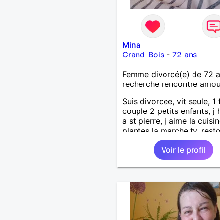
Mina
Grand-Bois
-
72 ans
Femme divorcé(e) de 72 
recherche rencontre amo
Suis divorcee, vit seule, 1 fi
couple 2 petits enfants, j 
a st pierre, j aime la cuisin
plantes la marche,tv, resto
voyages 1m65 68 kgse
Voir le profil