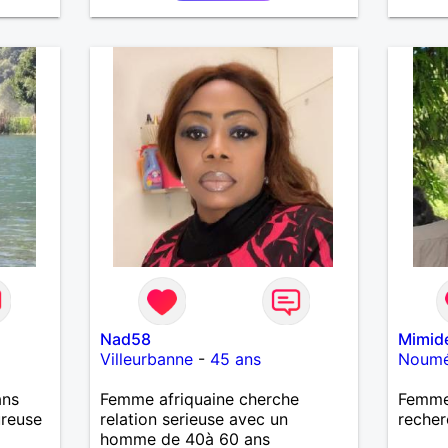
our
entre
evoir.
.
Nad58
Mimid
Villeurbanne
-
45 ans
Noum
ans
Femme afriquaine cherche
Femme
ureuse
relation serieuse avec un
recher
homme de 40à 60 ans