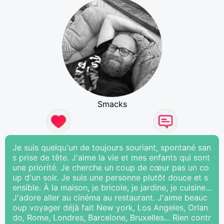
Smacks
Je suis quelqu'un de toujours souriant, spontané san
s prise de tête. J'aime la vie et mes enfants qui sont
une priorité. Je cherche un coup de cœur pas un co
up d'un soir. Je suis une personne plutôt douce et s
ensible. À la maison, je bricole, je jardine, je cuisine...
J'adore aller au cinéma au restaurant. J'aime beauc
oup voyager déjà fait New york, Los Angeles, Orlan
do, Rome, Londres, Barcelone, Bruxelles... Rien contr