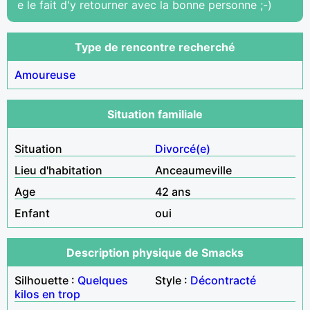
e le fait d'y retourner avec la bonne personne ;-)
Type de rencontre recherché
Amoureuse
Situation familiale
Situation
Divorcé(e)
Lieu d'habitation
Anceaumeville
Age
42 ans
Enfant
oui
Description physique de Smacks
Silhouette :
Quelques
Style :
Décontracté
kilos en trop