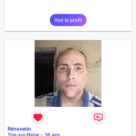
Voir le profil
Rénovatio
Trie-sur-Baïse
-
36 ans