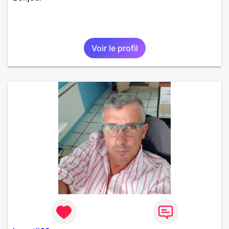
Voir le profil