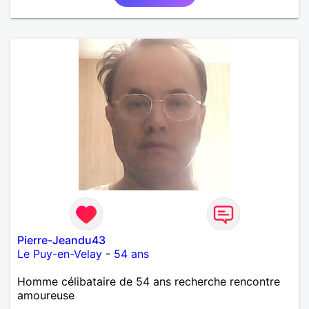
Pierre-Jeandu43
Le Puy-en-Velay
-
54 ans
Homme célibataire de 54 ans recherche rencontre
amoureuse