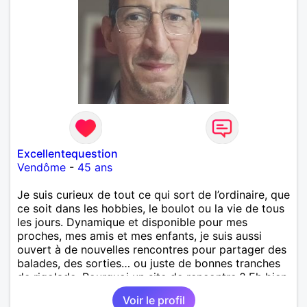
Excellentequestion
Vendôme
-
45 ans
Je suis curieux de tout ce qui sort de l’ordinaire, que
ce soit dans les hobbies, le boulot ou la vie de tous
les jours. Dynamique et disponible pour mes
proches, mes amis et mes enfants, je suis aussi
ouvert à de nouvelles rencontres pour partager des
balades, des sorties… ou juste de bonnes tranches
de rigolade. Pourquoi un site de rencontre ? Eh bien,
pour tester le hasard et voir ce qu’il nous réserve.
Voir le profil
Qui sait, ça pourrait être drôle et sympa !