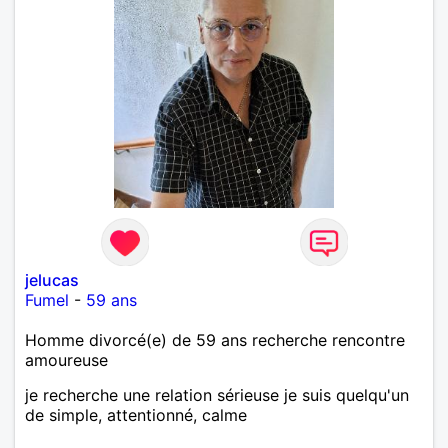
jelucas
Fumel
-
59 ans
Homme divorcé(e) de 59 ans recherche rencontre
amoureuse
je recherche une relation sérieuse je suis quelqu'un
de simple, attentionné, calme