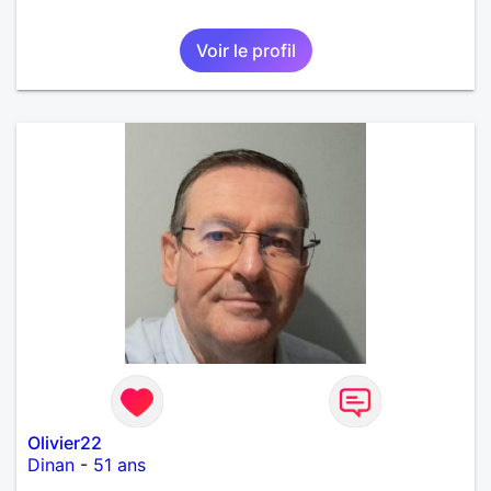
Voir le profil
Olivier22
Dinan
-
51 ans