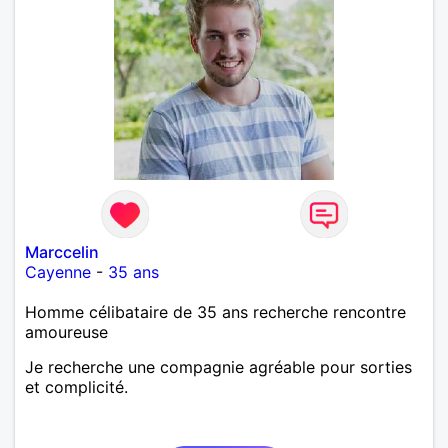
Marccelin
Cayenne
-
35 ans
Homme célibataire de 35 ans recherche rencontre
amoureuse
Je recherche une compagnie agréable pour sorties
et complicité.