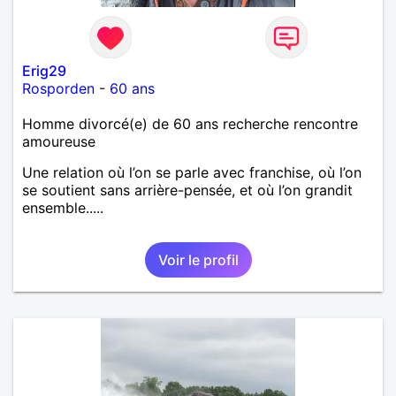
Erig29
Rosporden
-
60 ans
Homme divorcé(e) de 60 ans recherche rencontre
amoureuse
Une relation où l’on se parle avec franchise, où l’on
se soutient sans arrière-pensée, et où l’on grandit
ensemble.....
Voir le profil