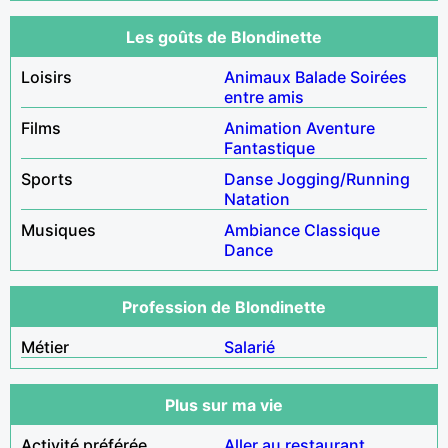
Les goûts de Blondinette
Loisirs
Animaux
Balade
Soirées
entre amis
Films
Animation
Aventure
Fantastique
Sports
Danse
Jogging/Running
Natation
Musiques
Ambiance
Classique
Dance
Profession de Blondinette
Métier
Salarié
Plus sur ma vie
Activité préférée
Aller au restaurant