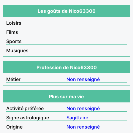
Les goûts de Nico63300
Loisirs
Films
Sports
Musiques
Profession de Nico63300
Métier
Non renseigné
Plus sur ma vie
Activité préférée
Non renseigné
Signe astrologique
Sagittaire
Origine
Non renseigné