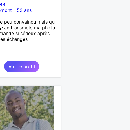
88
emont
-
52 ans
 peu convaincu mais qui
🙂 Je transmets ma photo
mande si sérieux après
ues échanges
Voir le profil