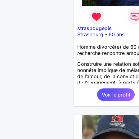
strasbougeois
Strasbourg
-
60 ans
Homme divorcé(e) de 60 
recherche rencontre amo
Construire une relation sol
honnête implique de méla
de l’amour, de la convictio
de l’engagement, à parts é
Par sérieux, il est nécessa
Voir le profil
d’entendre franchise, vérit
liberté, respect et sincérit
Donc ma recherche s'orie
vers une relation sérieuse 
région de Strasbourg et
alentours.