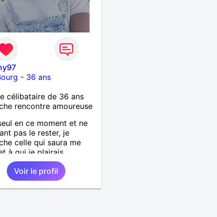
ny97
Bourg
-
36 ans
célibataire de 36 ans
che rencontre amoureuse
seul en ce moment et ne
nt pas le rester, je
che celle qui saura me
et à qui je plairais
mment.
Voir le profil