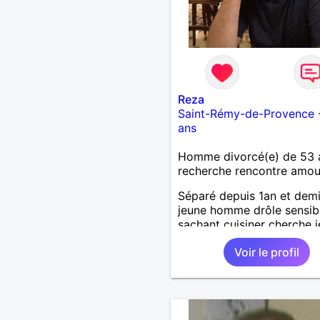
Reza
Saint-Rémy-de-Provence
ans
Homme divorcé(e) de 53 
recherche rencontre amo
Séparé depuis 1an et dem
jeune homme drôle sensib
sachant cuisiner cherche 
femme avec qui partager
Voir le profil
moments agréables à 2 .