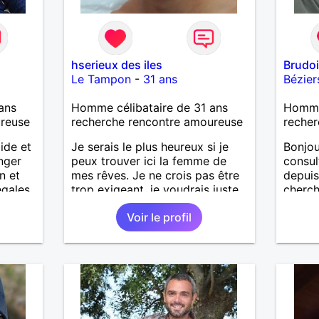
hserieux des iles
Brudo
Le Tampon
-
31 ans
Bézier
ans
Homme célibataire de 31 ans
Homme
ureuse
recherche rencontre amoureuse
recher
ide et
Je serais le plus heureux si je
Bonjou
nger
peux trouver ici la femme de
consul
n et
mes rêves. Je ne crois pas être
depuis
gales.
trop exigeant, je voudrais juste
cherch
ire
qu'elle soit sincère et fidèle.
je pou
Voir le profil
é,
Ensuite chacun ses qualités et
amoure
é.
ses défauts. Venez dialoguer
rencon
nte
avec moi si ça vous tente !
tendres
sur la
l’honn