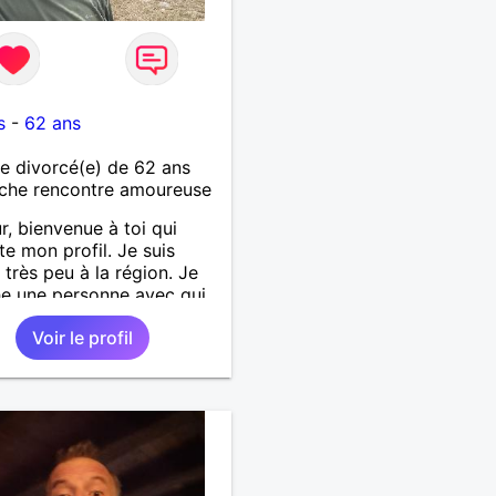
i
s
-
62 ans
 divorcé(e) de 62 ans
che rencontre amoureuse
r, bienvenue à toi qui
te mon profil. Je suis
 très peu à la région. Je
e une personne avec qui
rrais partager une vie
Voir le profil
use. J’aime parler,
trer les amis, la
se, la sincérité,
êteté.