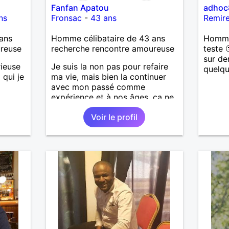
Fanfan Apatou
adhoc
ns
Fronsac
-
43 ans
Remir
ans
Homme célibataire de 43 ans
Homme
ureuse
recherche rencontre amoureuse
teste 
sur de
ieuse
Je suis la non pas pour refaire
quelq
 qui je
ma vie, mais bien la continuer
avec mon passé comme
expérience et à nos âges, ça ne
peut être que du bonus avec la
Voir le profil
sagesse en plus. Comme je suis
défini par ce que contient mon
coeur, venez le découvrir pour
que nos yeux est plein de
choses à se raconter.. à vivre....
afin de créer de beaux
souvenirs.