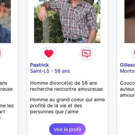
Paatrick
Gilles
Saint-Lô
-
58 ans
Monts
ans
Homme divorcé(e) de 58 ans
Coucou
ureuse
recherche rencontre amoureuse
auteur,
amoure
Homme au grand coeur qui aime
me les
profité de la vie et des
art
personnes que j'aime
s
savoir
Voir le profil
uoi