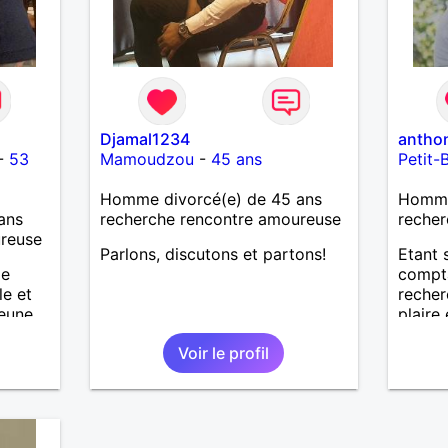
Djamal1234
antho
-
53
Mamoudzou
-
45 ans
Petit-
Homme divorcé(e) de 45 ans
Homme 
ans
recherche rencontre amoureuse
recher
ureuse
Parlons, discutons et partons!
Etant 
ie
compta
le et
recher
jeune
plaire 
 des
évide
Voir le profil