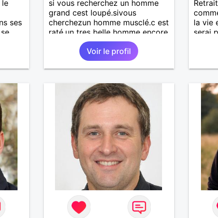
 le
si vous recherchez un homme
Retrait
grand cest loupé.sivous
comme 
ns ses
cherchezun homme musclé.c est
la vie
 se
raté.un tres belle homme encore
serai 
.
raté.super inteligent reloupé.d
qui se
Voir le profil
extreme droite.alors la raté.