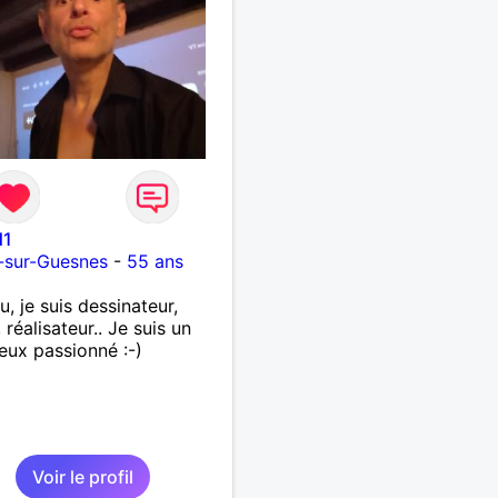
d1
-sur-Guesnes
-
55 ans
, je suis dessinateur,
 réalisateur.. Je suis un
ux passionné :-)
Voir le profil