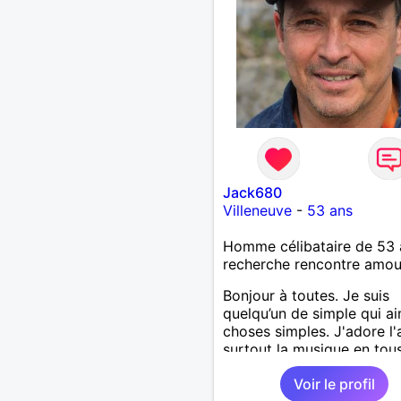
Jack680
Villeneuve
-
53 ans
Homme célibataire de 53 
recherche rencontre amo
Bonjour à toutes. Je suis
quelqu’un de simple qui ai
choses simples. J'adore l'
surtout la musique en tou
genre... si vous voulez en 
Voir le profil
plus sur moi vous savez q