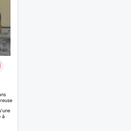
ans
ureuse
u'une
 à