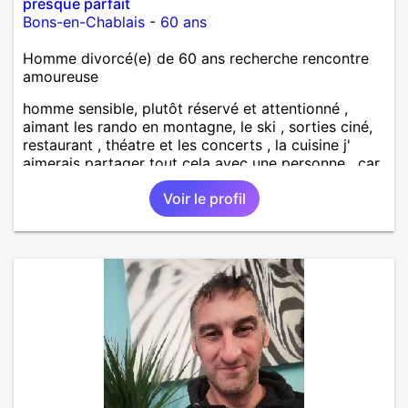
presque parfait
Bons-en-Chablais
-
60 ans
Homme divorcé(e) de 60 ans recherche rencontre
amoureuse
homme sensible, plutôt réservé et attentionné ,
aimant les rando en montagne, le ski , sorties ciné,
restaurant , théatre et les concerts , la cuisine j'
aimerais partager tout cela avec une personne , car
la vie seule est plutôt monotone et cela est
Voir le profil
tellement mieux de partager tout cela à deux , voilà,
c'est plutôt simple comme description , mais je
pense que l'essentiel est là .