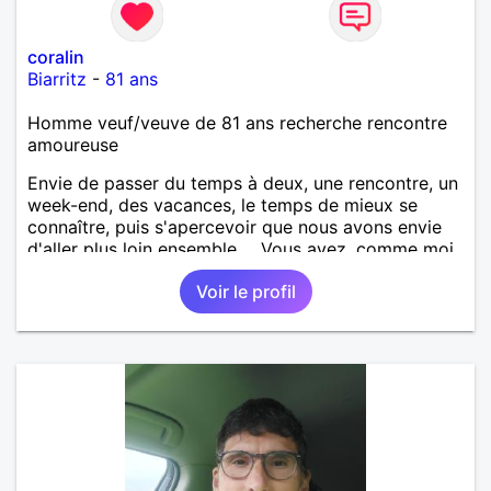
coralin
Biarritz
-
81 ans
Homme veuf/veuve de 81 ans recherche rencontre
amoureuse
Envie de passer du temps à deux, une rencontre, un
week-end, des vacances, le temps de mieux se
connaître, puis s'apercevoir que nous avons envie
d'aller plus loin ensemble ... Vous avez, comme moi,
des valeurs morales comme respect, sincérité,
Voir le profil
fidélité et humour, que vous êtes dans la simplicité,
un brin de culture, de la joie de vivre,...