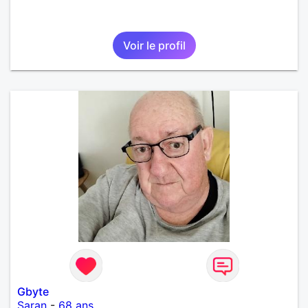
Voir le profil
Gbyte
Saran
-
68 ans